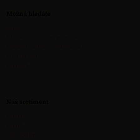
Z
á
Možná hledáte
p
a
O nás
t
Všeobecné obchodní podmínky
í
Podmínky ochrany osobních údajů
Přejít na web
Kontakty
Náš sortiment
Hodinky
Hodiny
Zlaté šperky