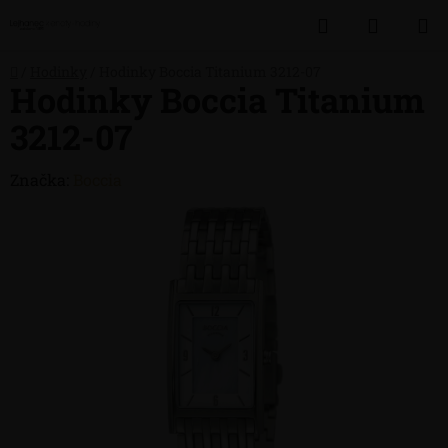
Přejít
Hledat
NÁKUP
na
obsah
KOŠÍK
Domů
/
Hodinky
/
Hodinky Boccia Titanium 3212-07
Hodinky Boccia Titanium
3212-07
Značka:
Boccia