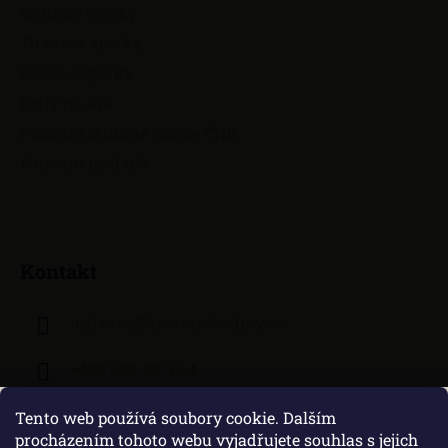
Stříbrné šperky
Titanové šperky
Ocelové šperky
Perly na krk
Pamětní stříbrné mince ČNB
Pamětní medaile
Kontakt
lejhanec
@
klenoty-hodiny.cz
+420 603 481 664
Tento web používá soubory cookie. Dalším
procházením tohoto webu vyjadřujete souhlas s jejich